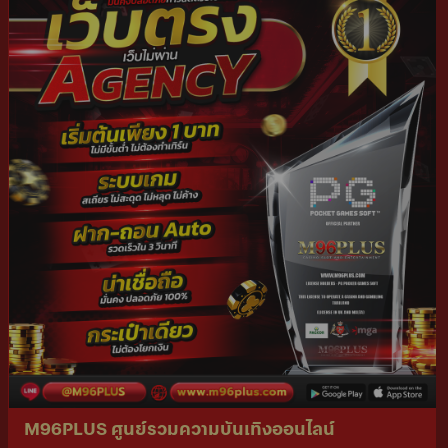
M96PLUS ศูนย์รวมความบันเทิงออนไลน์