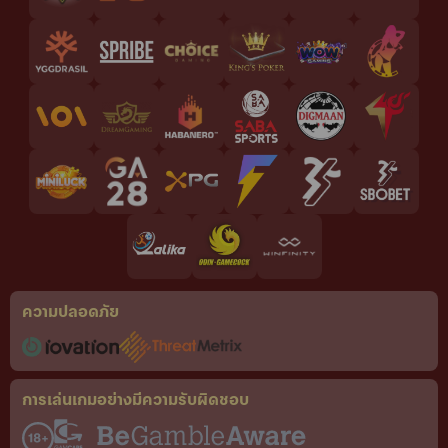
ความปลอดภัย
การเล่นเกมอย่างมีความรับผิดชอบ